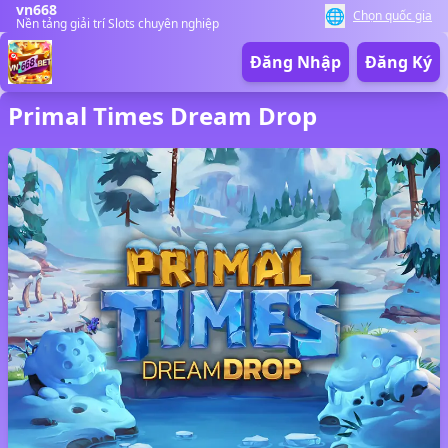
vn668
🌐
Chọn quốc gia
Nền tảng giải trí Slots chuyên nghiệp
Đăng Nhập
Đăng Ký
Primal Times Dream Drop