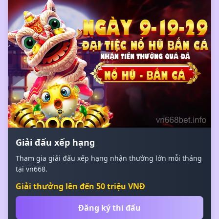
Giải đấu xếp hạng
Tham gia giải đấu xếp hạng nhận thưởng lớn mỗi tháng
tại vn668.
Giải thưởng lên đến 50 triệu VNĐ
Đăng ký thi đấu