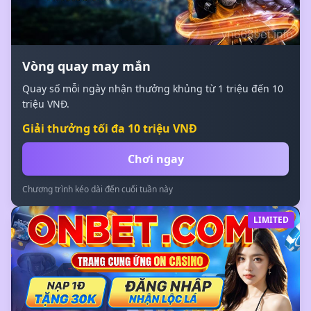
Vòng quay may mắn
Quay số mỗi ngày nhận thưởng khủng từ 1 triệu đến 10
triệu VNĐ.
Giải thưởng tối đa 10 triệu VNĐ
Chơi ngay
Chương trình kéo dài đến cuối tuần này
LIMITED