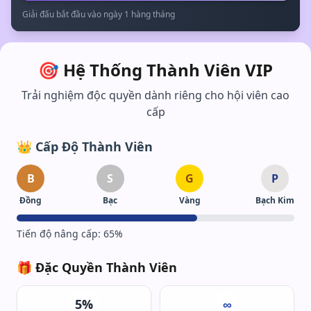
Giải đấu bắt đầu vào ngày 1 hàng tháng
🎯 Hệ Thống Thành Viên VIP
Trải nghiệm độc quyền dành riêng cho hội viên cao
cấp
👑 Cấp Độ Thành Viên
B
S
G
P
Đồng
Bạc
Vàng
Bạch Kim
Tiến độ nâng cấp: 65%
🎁 Đặc Quyền Thành Viên
5%
∞