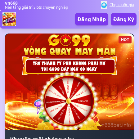
vn668
🌐
Chọn quốc gia
Nền tảng giải trí Slots chuyên nghiệp
Đăng Nhập
Đăng Ký
HOT