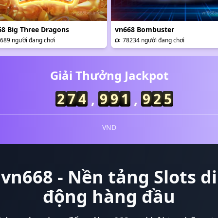
8 Big Three Dragons
vn668 Bombuster
689 người đang chơi
78234 người đang chơi
/2026 Ng*** rut tien thanh cong 3,950,000 VND ✅
Giải Thưởng Jackpot
/2026 Ngu*** thang lon 12,600,000 VND 🔥
/2026 Nguy*** nhan thuong 200,000 VND ✨
2
7
4
,
9
9
1
,
9
2
5
/2026 Nguye*** nhan hoan tra 500,000 VND 🎊
/2026 Nguyen*** no hu 18,000,000 VND 🎰
/2026 NguyenL*** no hu 21,500,000 VND 🎰
VND
/2026 NguyenC*** nhan hoan tra 500,000 VND 💵
/2026 NguyenLu*** rut tien thanh cong 3,600,000 VND 💸
/2026 NguyenH*** rut tien thanh cong 7,750,000 VND 🏦
/2026 NguyenCh*** thang lon 3,900,000 VND 🔥
vn668 - Nền tảng Slots di
/2026 NguyenT*** rut tien thanh cong 450,000 VND 💸
động hàng đầu
/2026 NguyenTr*** rut tien thanh cong 8,350,000 VND ✅
/2026 NguyenTh*** nhan hoan tra 350,000 VND 🎊
/2026 NguyenHu*** nhan thuong 150,000 VND 🎁