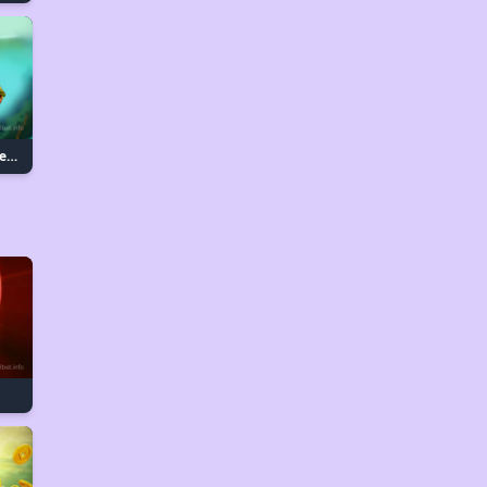
Big Bass Amazon Xtreme