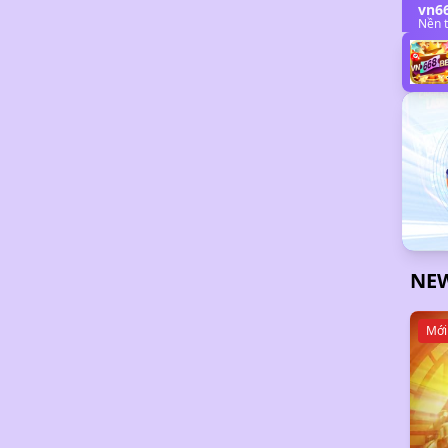
vn6
Nền t
NE
Mới