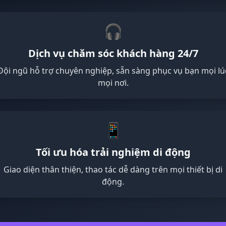
🎧
Dịch vụ chăm sóc khách hàng 24/7
Đội ngũ hỗ trợ chuyên nghiệp, sẵn sàng phục vụ bạn mọi lú
mọi nơi.
📱
Tối ưu hóa trải nghiệm di động
Giao diện thân thiện, thao tác dễ dàng trên mọi thiết bị di
động.