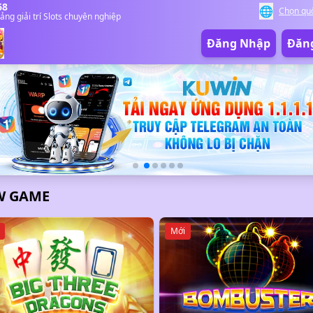
68
🌐
Chọn quố
ảng giải trí Slots chuyên nghiệp
Đăng Nhập
Đăn
W GAME
Mới