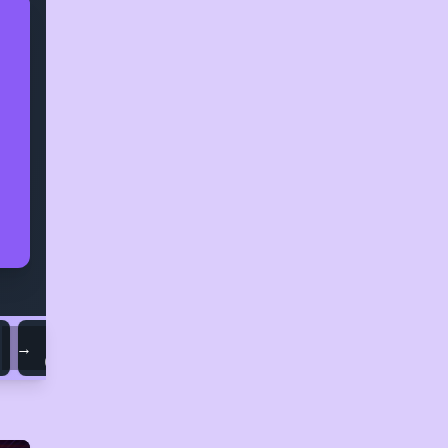
n
🎡
🃏
→
QUAY SỐ
GAME BÀI